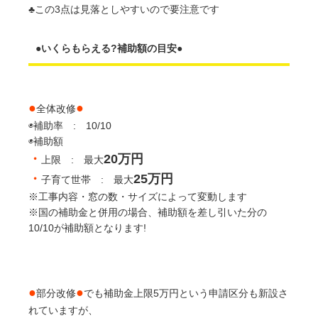
♣️この3点は見落としやすいので要注意です
●いくらもらえる?補助額の目安●
●
●
全体改修
◉補助率 : 10/10
◉補助額
・
20万円
上限 : 最大
・
25万円
子育て世帯 : 最大
※工事内容・窓の数・サイズによって変動します
※国の補助金と併用の場合、補助額を差し引いた分の
10/10が補助額となります!
●
●
部分改修
でも補助金上限5万円という申請区分も新設さ
れていますが、