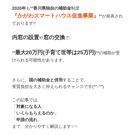
2026年
も**
香川県独自の補助金
制度
『かがわスマートハウス促進事業』
**が発表され
ております!!
内窓の設置
窓の交換
や
で、
最大20万円(子育て世帯は25万円)
**
**の補助が受
けられる可能性があります。
さらに、
国の補助金と併用
することで、
実質負担を大きく抑えられるチャンスです(*^-^*)
この記事では、
「
対象になる人
」
「
いくらもらえるのか
」
「
申請の流れ
」
まで、分かりやすく解説します✨✨