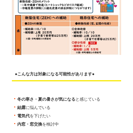
●こんな方は対象になる可能性があります●
・
冬の寒さ・夏の暑さが気になる
と感じている
・
結露
に悩んでいる
・
電気代
を下げたい
・
内窓・窓交換
を検討中