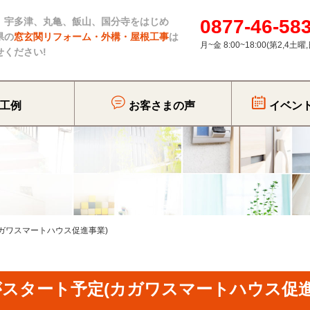
、宇多津、丸亀、飯山、国分寺をはじめ
0877-46-58
県の
窓玄関リフォーム・外構・屋根工事
は
月~金 8:00~18:00(第2,4土
せください!
工例
お客さまの声
イベン
ガワスマートハウス促進事業)
がスタート予定(カガワスマートハウス促