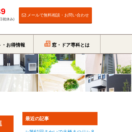
39
メールで無料相談・お問い合わせ
曜,日祝休み)
ト・お得情報
窓・ドア専科とは
最近の記事
進
✨第61回さかいで大橋まつり✨ 8