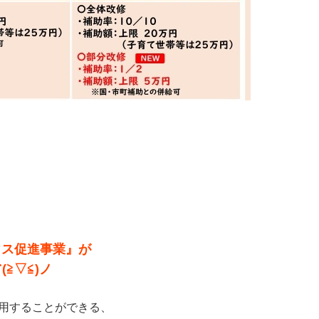
ウス促進事業』が
≧▽≦)ノ
用することができる、